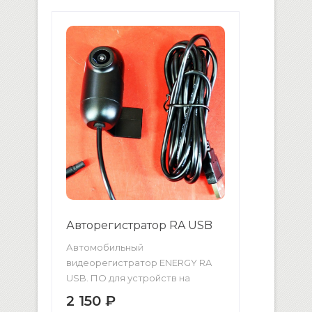
обзора 120° Ночной режим ИК-
подсветка Режим фотосъемки
Запись события в отдельный
файл Формат записи MOV
Питаниеот аккумулятора, от
бортовой сети автомобиля
Формат аккумулятора
собственный
Экран: диагональ 2.7″ Поддержка
карт памяти microSD до 32 Гб […]
Авторегистратор RA USB
Автомобильный
видеорегистратор ENERGY RA
USB. ПО для устройств на
Android в комплекте! Качество
2 150 ₽
записываемого видео: Full HD