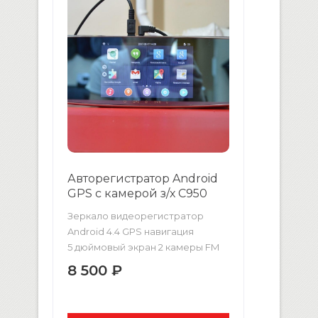
камеры Видео: FULL HD
1920x1080P, 30 кадров/сек Режим
[…]
Авторегистратор Android
GPS с камерой з/х C950
Зеркало видеорегистратор
Android 4.4 GPS навигация
5 дюймовый экран 2 камеры FM
трансмитер WiFi ТЕХНИЧЕСКИЕ
8 500 ₽
ХАРАКТЕРИСТИКИ Монитор
5 дюймов Система Android 4.4
Процессор MT6582 Quad core 1.3