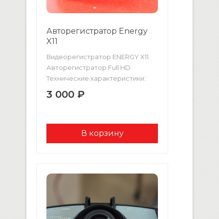
Авторегистратор Energy
X11
Видеорегистратор ENERGY X11.
Авторегистратор Full HD
Технические характеристики:
Металлический корпус Большой
3 000 ₽
3″ дисплей Разрешение 1080P
Слот под microSD,функция G-
сенсор Встроенный микрофон
Циклическая запись Датчик
движения Встроенный
аккумулятор Режим фото Режим
ночной съёмки Автоматическое
включение при запуске
автомобиля Широкий угол
обзора Новый в упаковке