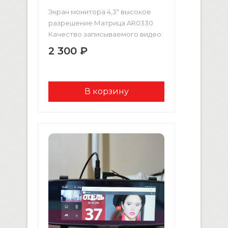
Экран монитора 4,3″ высокое
разрешение Матрица AR0330
Качество записываемого видео:
Full HD 1080p (1920×1080, 30 кадр/
2 300 ₽
сек) Поддерживаются карты
памяти формата micro-TF до 32
Гб Размер/мощность
встроенного динамика: 8R/1W
Возможность подключения
камеры заднего вида
есть, камера заднего вида в
комплекте Отключение дисплея
при записи есть Встроенный
аккумулятор: 450 мАч
Встроенный динамик есть Вход
для подключения к ПК: USB2.0 […]