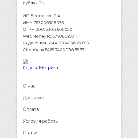
рублях (P)
ИП Бесталкин В.А.
ИНН 753006508076
ОГРН 306753013600020
WebMoney R967408549911
Яндекс-деньги 410014036869713
Сбербанк 5469 7400 1198 5987
О нас
Доставка
Оплата
Условия работы
Статьи