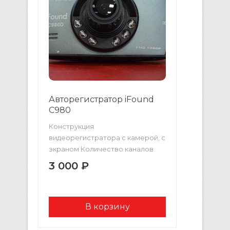
Авторегистратор iFound
С980
Конструкция
видеорегистратора с камерой, с
экраном Количество каналов
записи видео/звука1/1Поддержка
3 000 ₽
HD1080p Запись видео 1920×1080
Режим записи циклическая/
непрерывная Датчик удара (G-
сенсор) Запись времени и даты
Встроенный микрофон
Встроенный динамик Угол