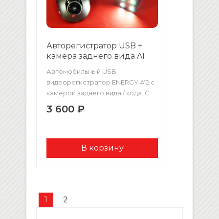
Авторегистратор USB +
камера заднего вида A1
Автомобильный USB
видеорегистратор ENERGY A12 с
камерой заднего вида / хода. С
записью с двух камер. ПО для
3 600 ₽
устройств на Android в
комплекте! Качество
записываемого видео: Full HD
1080p (1920×1080, 30 кадр/сек)
Поддерживаются карты памяти
формата micro-TF до 32 Гб
Возможность подключения
камеры заднего вида
1
2
есть, камера заднего вида в
комплекте Вход для