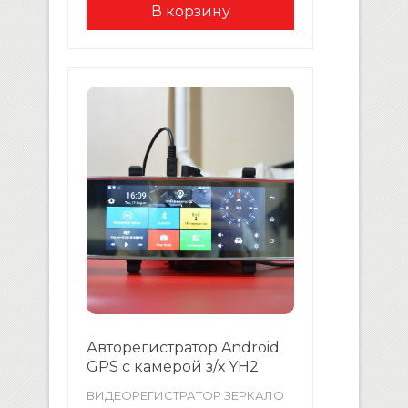
ГГЦ WiFI GPS навигация
Сенсорный экран Антибликовое
покрытие Передняя камера 170
градусов Камера заднего вида
с разметкой Режим записи
видео одновременно на 2
камеры Видео: FULL HD
1920x1080P, 30 кадров/сек Режим
фото G сенсор Циклическая […]
Авторегистратор Android
GPS с камерой з/х YH2
ВИДЕОРЕГИСТРАТОР ЗЕРКАЛО