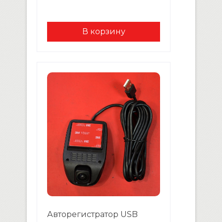
1080p (1920×1080, 30 кадр/сек)
Поддерживаются карты памяти
формата micro-TF до 32 Гб Вход
для подключения к ПК: USB2.0
Детектор движения Датчик
удара Угол обзора: 170
градусов (диагональ)
Циклическая запись видео
Питание: 5V/1.5A USB Без
монитора.
Авторегистратор USB