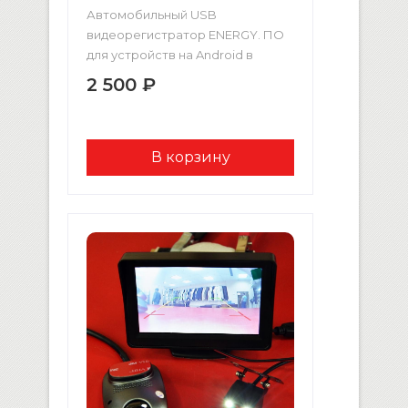
Автомобильный USB
видеорегистратор ENERGY. ПО
для устройств на Android в
комплекте! Качество
2 500 ₽
записываемого видео: Full HD
1080p (1920×1080, 30 кадр/сек)
Поддерживаются карты памяти
формата micro-TF до 32 Гб Вход
для подключения к ПК: USB2.0
Детектор движения Датчик
удара Угол обзора: 170
градусов (диагональ)
Циклическая запись видео
Питание: 5V/1.5A USB Без
монитора, вывод картинки на
монитор или магнитолу