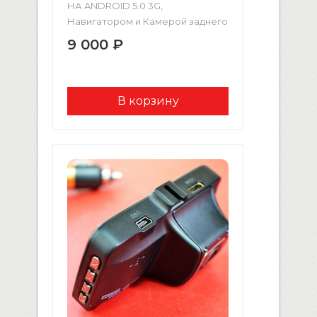
НА ANDROID 5.0 3G,
Навигатором и Камерой заднего
вида Видеосъемка Full HD 1080
9 000 ₽
Большой экран Multi Touch
Screen 7 дюймов GPS-навигатор
G-sensor (датчик удара) IR-линза
(видит в темноте) 2-х канальный
видеоприём Циклическая запись
3G , Wi-Fi и Bluetooth FM
трансмиттер Micro SD до 32GB
Камера заднего вида (картинка в
картинке) ХАРАКТЕРИСТИКИ
Размер (Длина х Высота x
Глубина): 310х78х17мм […]