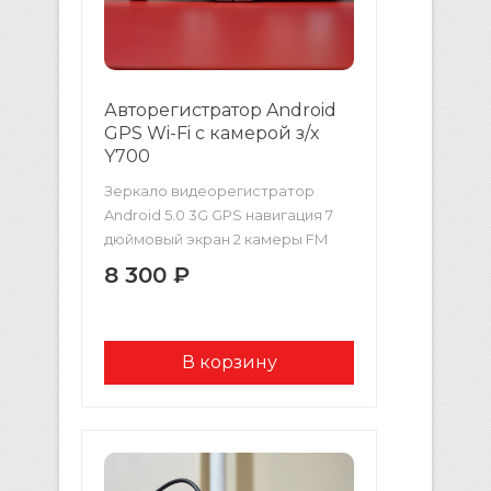
Авторегистратор Android
GPS Wi-Fi с камерой з/х
Y700
Зеркало видеорегистратор
Android 5.0 3G GPS навигация 7
дюймовый экран 2 камеры FM
трансмитер WiFi ТЕХНИЧЕСКИЕ
8 300 ₽
ХАРАКТЕРИСТИКИ Монитор 7
дюймов Система Android 5
Процессор MT6582 Quad core 1.3
ГГЦ WiFI GPS навигация
Сенсорный экран Антибликовое
покрытие Передняя камера 170
градусов Камера заднего вида
с разметкой Режим записи
видео одновременно на 2