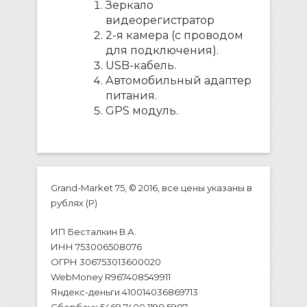
Зеркало
видеорегистратор
2-я камера (с проводом
для подключения).
USB-кабель.
Автомобильный адаптер
питания.
GPS модуль.
Grand-Market 75, © 2016, все цены указаны в
рублях (P)
ИП Бесталкин В.А.
ИНН 753006508076
ОГРН 306753013600020
WebMoney R967408549911
Яндекс-деньги 410014036869713