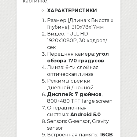
картинке)
ХАРАКТЕРИСТИКИ
Размер (Длина х Высота x
Глубина): 310х78х17мм
Видео: FULL HD
1920x1080P, 30 кадров/
сек
Передняя камера:
угол
обзора 170 градусов
Линза: 6-ти слойная
оптическая линза
Режимы съёмки:
дневной / ночной
Дисплей: 7 дюймов
,
800×480 TFT large screen
Операционная
система:
Android 5.0
Sensors: G-sensor, Gravity
sensor
Встроенная память:
16GB