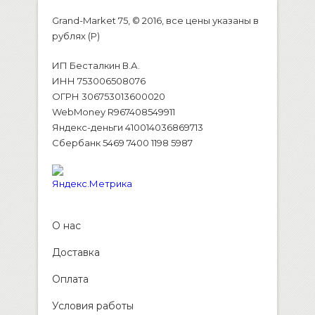
Grand-Market 75, © 2016, все цены указаны в
рублях (P)
ИП Бесталкин В.А.
ИНН 753006508076
ОГРН 306753013600020
WebMoney R967408549911
Яндекс-деньги 410014036869713
Сбербанк 5469 7400 1198 5987
О нас
Доставка
Оплата
Условия работы