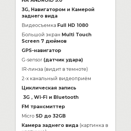
НА ANDROID 5.0
3G, Навигатором и Камерой
заднего вида
Видеосъемка
Full HD 1080
Большой экран
Multi Touch
Screen 7 дюймов
GPS-навигатор
G-sensor
(датчик удара)
IR-линза (видит в темноте)
2-х канальный видеоприём
Циклическая запись
3G , Wi-Fi и Bluetooth
FM трансмиттер
Micro
SD до 32GB
Камера заднего вида
(картинка в