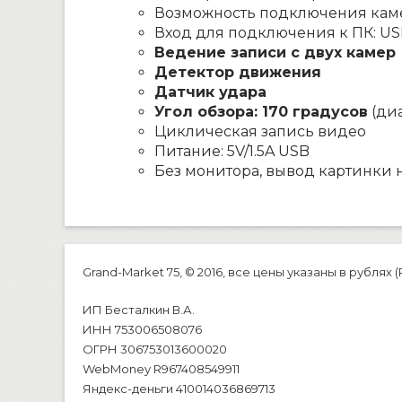
Возможность подключения каме
Вход для подключения к ПК: US
Ведение записи с двух камер
Детектор движения
Датчик удара
Угол обзора: 170 градусов
(ди
Циклическая запись видео
Питание: 5V/1.5A USB
Без монитора, вывод картинки 
Grand-Market 75, © 2016, все цены указаны в рублях (
ИП Бесталкин В.А.
ИНН 753006508076
ОГРН 306753013600020
WebMoney R967408549911
Яндекс-деньги 410014036869713