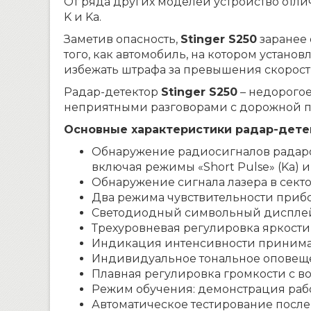
От ряда других моделей устройство отли
K и Ka.
Заметив опасность,
Stinger S250
заранее 
того, как автомобиль, на котором установ
избежать штрафа за превышения скорост
Радар-детектор
Stinger S250
– недорогое
неприятными разговорами с дорожной 
Основные характеристики радар-детек
Обнаружение радиосигналов радаров в
включая режимы «Short Pulse» (Ka) и 
Обнаружение сигнала лазера в секто
Два режима чувствительности прибор
Светодиодный символьный дисплей
Трехуровневая регулировка яркост
Индикация интенсивности принима
Индивидуальное тональное оповеще
Плавная регулировка громкости с в
Режим обучения: демонстрация раб
Автоматическое тестирование посл