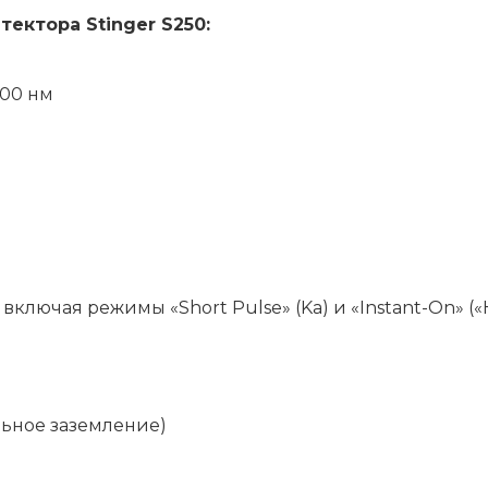
ектора Stinger S250:
00 нм
 включая режимы «Short Pulse» (Ka) и «Instant-On» (
льное заземление)