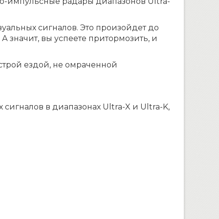
ко-импульсные радары диапазонов Ultra-
зуальных сигналов. Это произойдет до
 А значит, вы успеете притормозить, и
строй ездой, не омраченной
игналов в диапазонах Ultra-X и Ultra-K,