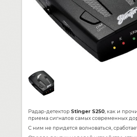
Радар-детектор
Stinger S250
, как и про
приема сигналов самых современных доро
С ним не придется волноваться, сработа