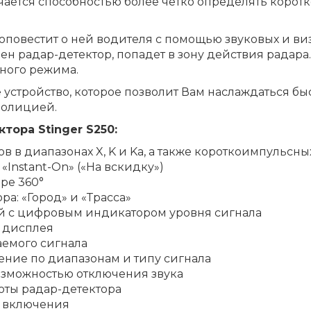
чается способностью более четко определять корот
оповестит о ней водителя с помощью звуковых и ви
лен радар-детектор, попадет в зону действия радара.
ного режима.
 устройство, которое позволит Вам наслаждаться бы
полицией.
тора Stinger S250:
 диапазонах X, K и Ka, а также короткоимпульсных с
«Instant-On» («На вскидку»)
ре 360°
а: «Город» и «Трасса»
 с цифровым индикатором уровня сигнала
и дисплея
емого сигнала
ние по диапазонам и типу сигнала
озможностью отключения звука
оты радар-детектора
е включения