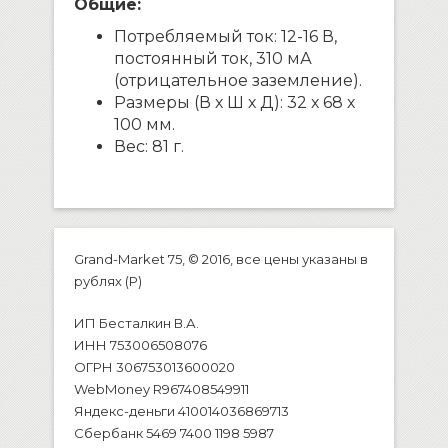
Общие:
Потребляемый ток: 12-16 В,
постоянный ток, 310 мА
(отрицательное заземление).
Размеры (В х Ш х Д): 32 х 68 х
100 мм.
Вес: 81 г.
Grand-Market 75, © 2016, все цены указаны в
рублях (P)
ИП Бесталкин В.А.
ИНН 753006508076
ОГРН 306753013600020
WebMoney R967408549911
Яндекс-деньги 410014036869713
Сбербанк 5469 7400 1198 5987