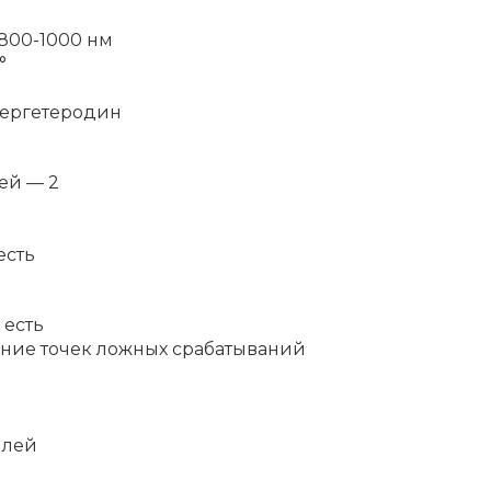
 800-1000 нм
°
пергетеродин
ей — 2
есть
 есть
ление точек ложных срабатываний
плей