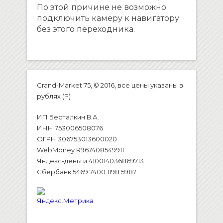
По этой причине не возможно
подключить камеру к навигатору
без этого переходника.
Grand-Market 75, © 2016, все цены указаны в
рублях (P)
ИП Бесталкин В.А.
ИНН 753006508076
ОГРН 306753013600020
WebMoney R967408549911
Яндекс-деньги 410014036869713
Сбербанк 5469 7400 1198 5987