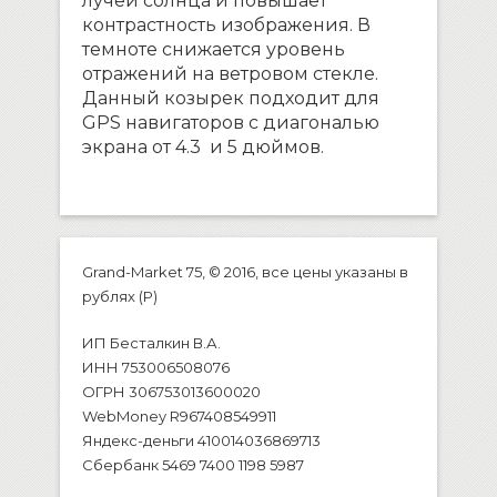
лучей солнца и повышает
контрастность изображения. В
темноте снижается уровень
отражений на ветровом стекле.
Данный козырек подходит для
GPS навигаторов с диагональю
экрана от 4.3 и 5 дюймов.
Grand-Market 75, © 2016, все цены указаны в
рублях (P)
ИП Бесталкин В.А.
ИНН 753006508076
ОГРН 306753013600020
WebMoney R967408549911
Яндекс-деньги 410014036869713
Сбербанк 5469 7400 1198 5987