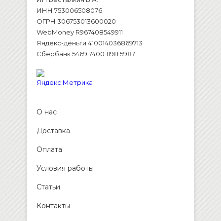
ИНН 753006508076
ОГРН 306753013600020
WebMoney R967408549911
Яндекс-деньги 410014036869713
Сбербанк 5469 7400 1198 5987
О нас
Доставка
Оплата
Условия работы
Статьи
Контакты