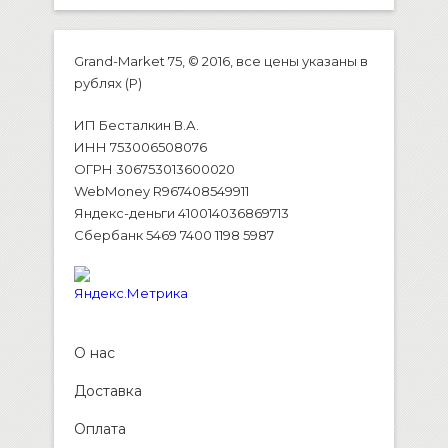
Grand-Market 75, © 2016, все цены указаны в
рублях (P)
ИП Бесталкин В.А.
ИНН 753006508076
ОГРН 306753013600020
WebMoney R967408549911
Яндекс-деньги 410014036869713
Сбербанк 5469 7400 1198 5987
О нас
Доставка
Оплата