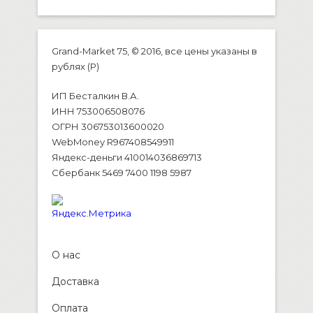
Grand-Market 75, © 2016, все цены указаны в
рублях (P)
ИП Бесталкин В.А.
ИНН 753006508076
ОГРН 306753013600020
WebMoney R967408549911
Яндекс-деньги 410014036869713
Сбербанк 5469 7400 1198 5987
О нас
Доставка
Оплата