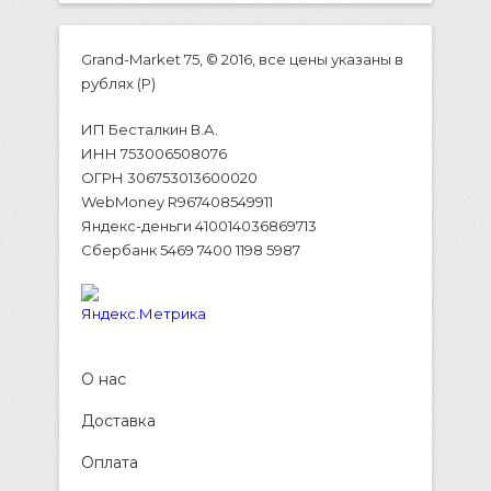
Grand-Market 75, © 2016, все цены указаны в
рублях (P)
ИП Бесталкин В.А.
ИНН 753006508076
ОГРН 306753013600020
WebMoney R967408549911
Яндекс-деньги 410014036869713
Сбербанк 5469 7400 1198 5987
О нас
Доставка
Оплата