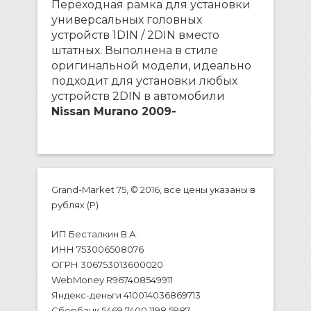
Переходная рамка для установки
универсальных головных
устройств 1DIN / 2DIN вместо
штатных. Выполнена в стиле
оригинальной модели, идеально
подходит для установки любых
устройств 2DIN в автомобили
Nissan Murano 2009-
Grand-Market 75, © 2016, все цены указаны в
рублях (P)
ИП Бесталкин В.А.
ИНН 753006508076
ОГРН 306753013600020
WebMoney R967408549911
Яндекс-деньги 410014036869713
Сбербанк 5469 7400 1198 5987