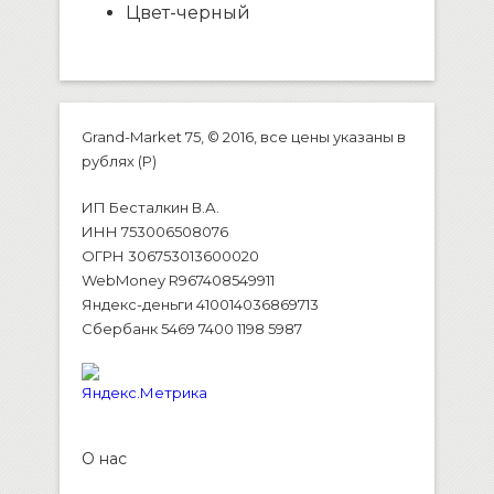
Цвет-черный
Grand-Market 75, © 2016, все цены указаны в
рублях (P)
ИП Бесталкин В.А.
ИНН 753006508076
ОГРН 306753013600020
WebMoney R967408549911
Яндекс-деньги 410014036869713
Сбербанк 5469 7400 1198 5987
О нас