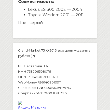
Совместимость:
Lexus ES 300 2002 — 2004
Toyota Windom 2001 — 2011
Цвет-серый
Grand-Market 75, © 2016, все цены указаны в
рублях (P)
ИП Бесталкин В.А.
ИНН 753006508076
ОГРН 306753013600020
WebMoney R967408549911
Яндекс-деньги 410014036869713
Сбербанк 5469 7400 1198 5987