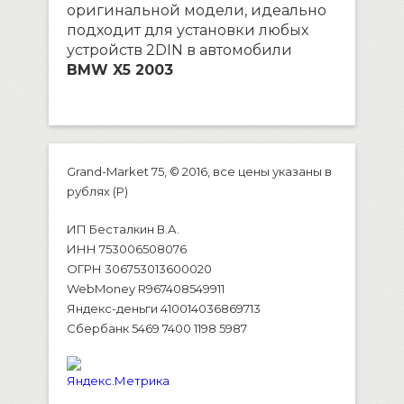
оригинальной модели, идеально
подходит для установки любых
устройств 2DIN в автомобили
BMW X5 2003
Grand-Market 75, © 2016, все цены указаны в
рублях (P)
ИП Бесталкин В.А.
ИНН 753006508076
ОГРН 306753013600020
WebMoney R967408549911
Яндекс-деньги 410014036869713
Сбербанк 5469 7400 1198 5987