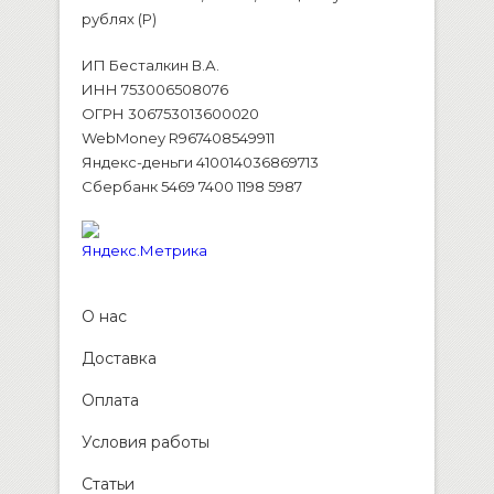
рублях (P)
ИП Бесталкин В.А.
ИНН 753006508076
ОГРН 306753013600020
WebMoney R967408549911
Яндекс-деньги 410014036869713
Сбербанк 5469 7400 1198 5987
О нас
Доставка
Оплата
Условия работы
Статьи