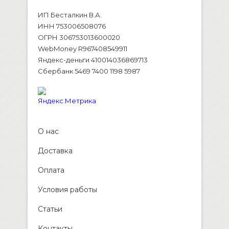
ИП Бесталкин В.А.
ИНН 753006508076
ОГРН 306753013600020
WebMoney R967408549911
Яндекс-деньги 410014036869713
Сбербанк 5469 7400 1198 5987
О нас
Доставка
Оплата
Условия работы
Статьи
Контакты