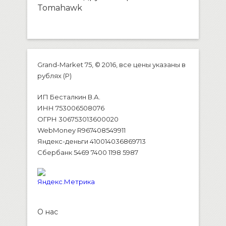
Tomahawk
Grand-Market 75, © 2016, все цены указаны в
рублях (P)
ИП Бесталкин В.А.
ИНН 753006508076
ОГРН 306753013600020
WebMoney R967408549911
Яндекс-деньги 410014036869713
Сбербанк 5469 7400 1198 5987
О нас