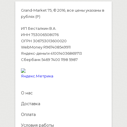
Grand-Market 75, © 2016, все цены указаны в
рублях (P)
ИП Бесталкин В.А.
ИНН 753006508076
ОГРН 306753013600020
WebMoney R967408549911
Яндекс-деньги 410014036869713
Сбербанк 5469 7400 1198 5987
О нас
Доставка
Оплата
Условия работы