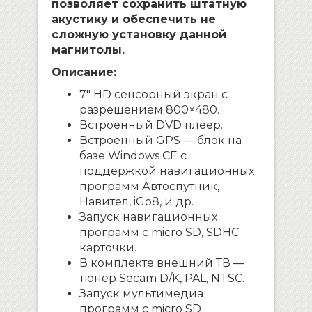
позволяет сохранить штатную
акустику и обеспечить не
сложную установку данной
магнитолы.
Описание:
7″ HD сенсорный экран с
разрешением 800×480.
Встроенный DVD плеер.
Встроенный GPS — блок на
базе Windows CE с
поддержкой навигационных
программ Автоспутник,
Навител, iGo8, и др.
Запуск навигационных
программ с micro SD, SDHC
карточки.
В комплекте внешний ТВ —
тюнер Secam D/K, PAL, NTSC.
Запуск мультимедиа
программ с micro SD