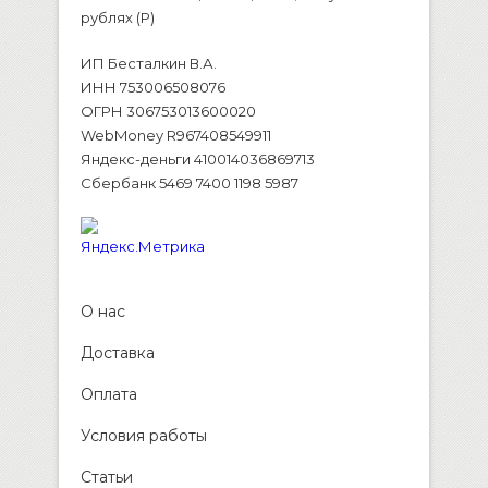
рублях (P)
ИП Бесталкин В.А.
ИНН 753006508076
ОГРН 306753013600020
WebMoney R967408549911
Яндекс-деньги 410014036869713
Сбербанк 5469 7400 1198 5987
О нас
Доставка
Оплата
Условия работы
Статьи