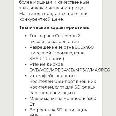
более мощный и качественный
звук, яркая и четкая матрица.
Магнитола продается по очень
конкурентной цене.
Технические характеристики:
Тип экрана Сенсорный,
высокого разрешения
Разрешение экрана 800х480
пикселей (производства
SHARP Япония)
Чтение дисков
DVD/VCD/MPEG4/CD/MP3/WMA/JPEG
Интерфейс внешних
носителей USB-порт внешних
носителей, слот для SD флеш-
карт под навигацию
Максимальная мощность 4х60
Вт
Встроенная 3D навигация
SiRF starIII