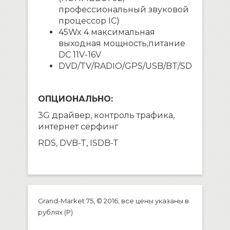
профессиональный звуковой
процессор
IC
)
45
W
x
4 максимальная
выходная мощность,питание
DC
11
V
-16
V
DVD
/
TV
/
RADIO
/
GPS/USB/BT/SD
ОПЦИОНАЛЬНО:
3G драйвер, контроль трафика,
интернет серфинг
RDS, DVB-T, ISDB-T
Grand-Market 75, © 2016, все цены указаны в
рублях (P)