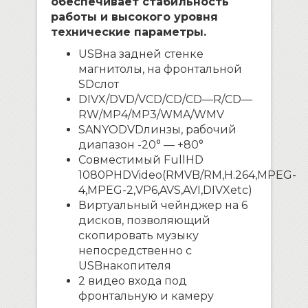
обеспечивает стабильность
работы и высокого уровня
технические параметры.
USB
на задней стенке
магнитолы, на фронтальной
SD
слот
DIVX
/
DVD
/
VCD
/
CD
/
CD
—
R
/
CD
—
RW
/
MP
4/
MP
3/
WMA
/
WMV
SANYO
DVD
линзы, рабочий
диапазон -20° — +80°
Совместимый
Full
HD
1080
P
HD
Video
(
RMVB
/
RM
,
H
.264,
MPEG
-
4,
MPEG
-2,
VP
6,
AVS
,
AVI
,
DIVX
etc
)
Виртуальный чейнджер на 6
дисков, позволяющий
скопировать музыку
непосредственно с
USB
накопителя
2 видео входа под
фронтальную и камеру