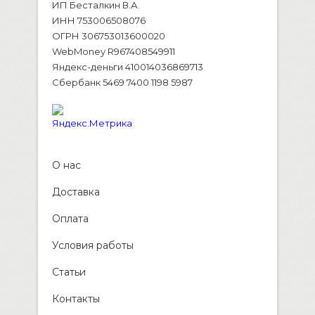
ИП Бесталкин В.А.
ИНН 753006508076
ОГРН 306753013600020
WebMoney R967408549911
Яндекс-деньги 410014036869713
Сбербанк 5469 7400 1198 5987
О нас
Доставка
Оплата
Условия работы
Статьи
Контакты