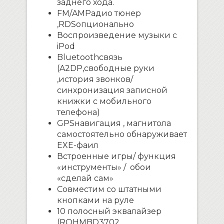
заднего хода.
FM
/
AM
Радио тюнер
,
RDS
опционально
Воспроизведение музыки с
iPod
Bluetooth
связь
(
A
2
DP
,свободные руки
,история звонков/
синхронизация записной
книжки с мобильного
телефона)
GPS
навигация ,
магнитола
самостоятельно обнаруживает
EXE
-фаил
Встроенные игры/ функция
«инструменты» / обои
«сделай сам»
Совместим со штатными
кнопками на руле
10 полосный эквалайзер
(
ROHM
BD
3702,