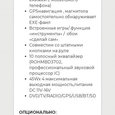
телефона)
GPS
навигация ,
магнитола
самостоятельно обнаруживает
EXE
-фаил
Встроенные игры/ функция
«инструменты» / обои
«сделай сам»
Совместим со штатными
кнопками на руле
10 полосный эквалайзер
(
ROHM
BD
3702,
профессиональный звуковой
процессор
IC
)
45
W
x
4 максимальная
выходная мощность,питание
DC
11
V
-16
V
DVD
/
TV
/
RADIO
/
GPS/USB/BT/SD
ОПЦИОНАЛЬНО: