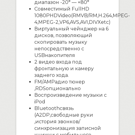
диапазон -20° — +80°
Совместимый
Full
HD
1080
P
HD
Video
(
RMVB
/
RM
,
H
.264,
MPEG
-
4,
MPEG
-2,
VP
6,
AVS
,
AVI
,
DIVX
etc
)
Виртуальный чейнджер на 6
дисков, позволяющий
скопировать музыку
непосредственно с
USB
накопителя
2 видео входа под
фронтальную и камеру
заднего хода.
FM
/
AM
Радио тюнер
,
RDS
опционально
Воспроизведение музыки с
iPod
Bluetooth
связь
(
A
2
DP
,свободные руки
,история звонков/
синхронизация записной
книжки с мобильного