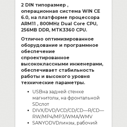
2 DIN типоразмер ,
операционная система WIN CE
6.0, на платформе процессора
ARM11 ,
800MHz Dual Core CPU,
256MB DDR, MTK3360 CPU.
Отлично оптимизированное
оборудование и программное
обеспечение
спроектированное
высококлассными инженерами,
обеспечивает стабильность
работы и высокого уровня
технические параметры.
USB
на задней стенке
магнитолы, на фронтальной
SD
слот
DIVX
/
DVD
/
VCD
/
CD
/
CD
—
R
/
CD
—
RW
/
MP
4/
MP
3/
WMA
/
WMV
SANYO
DVD
линзы, рабочий