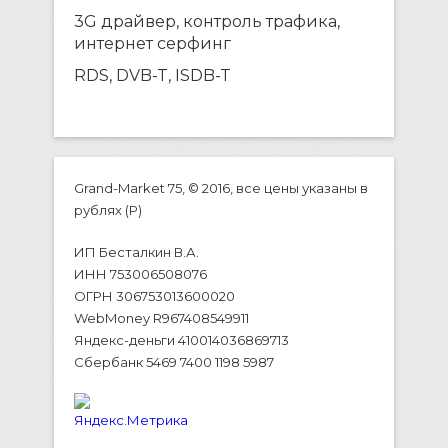
3G драйвер, контроль трафика,
интернет серфинг
RDS, DVB-T, ISDB-T
Grand-Market 75, © 2016, все цены указаны в
рублях (P)
ИП Бесталкин В.А.
ИНН 753006508076
ОГРН 306753013600020
WebMoney R967408549911
Яндекс-деньги 410014036869713
Сбербанк 5469 7400 1198 5987