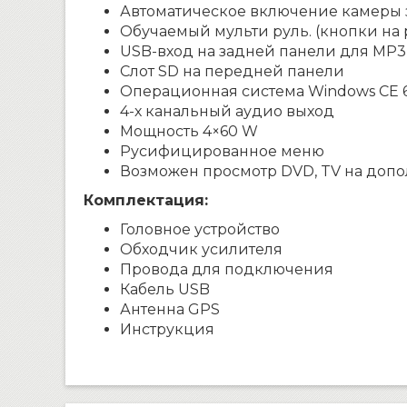
Автоматическое включение камеры з
Обучаемый мульти руль. (кнопки на 
USB-вход на задней панели для MP3,
Слот SD на передней панели
Операционная система Windows CE 6
4-х канальный аудио выход
Мощность 4×60 W
Русифицированное меню
Возможен просмотр DVD, TV на доп
Комплектация:
Головное устройство
Обходчик усилителя
Провода для подключения
Кабель USB
Антенна GPS
Инструкция