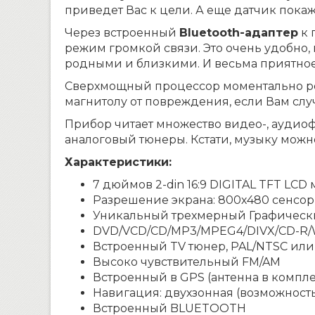
приведет Вас к цели. А еще датчик пока
Через встроенный
Bluetooth-адаптер
к 
режим громкой связи. Это очень удобно,
родными и близкими. И весьма приятное
Сверхмощный процессор моментально ре
магнитолу от повреждения, если Вам слу
Прибор читает множество видео-, аудиоф
аналоговый тюнеры. Кстати, музыку можн
Характеристики:
7 дюймов 2-din 16:9 DIGITAL TFT LCD 
Разрешение экрана: 800х480 сенсо
Уникальный трехмерный Графическ
DVD/VCD/CD/MP3/MPEG4/DIVX/CD-R/
Встроенный TV тюнер, PAL/NTSC ил
Высоко чувствительный FM/AM
Встроенный в GPS (антенна в компле
Навигация: двухзонная (возможнос
Встроенный BLUETOOTH