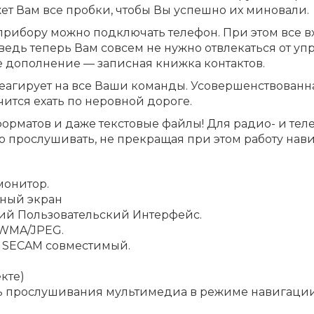
жет Вам все пробки, чтобы Вы успешно их миновали.
прибору можно подключать телефон. При этом все в
 ведь теперь Вам совсем не нужно отвлекаться от у
 дополнение — записная книжка контактов.
агирует на все Ваши команды. Усовершенствованн
чится ехать по неровной дороге.
орматов и даже текстовые файлы! Для радио- и тел
о прослушивать, не прекращая при этом работу нав
монитор.
рный экран
ий Пользовательский Интерфейс.
WMA/JPEG.
и SECAM совместимый.
кте)
ть прослушивания мультимедиа в режиме навигаци