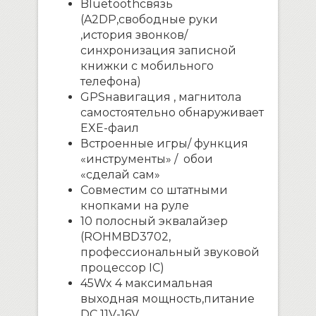
Bluetooth
связь
(
A
2
DP
,свободные руки
,история звонков/
синхронизация записной
книжки с мобильного
телефона)
GPS
навигация ,
магнитола
самостоятельно обнаруживает
EXE
-фаил
Встроенные игры/ функция
«инструменты» / обои
«сделай сам»
Совместим со штатными
кнопками на руле
10 полосный эквалайзер
(
ROHM
BD
3702,
профессиональный звуковой
процессор
IC
)
45
W
x
4 максимальная
выходная мощность,питание
DC
11
V
-16
V