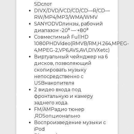
SD
слот
DIVX
/
DVD
/
VCD
/
CD
/
CD
—
R
/
CD
—
RW
/
MP
4/
MP
3/
WMA
/
WMV
SANYO
DVD
линзы, рабочий
диапазон -20° — +80°
Совместимый
Full
HD
1080
P
HD
Video
(
RMVB
/
RM
,
H
.264,
MPEG
-
4,
MPEG
-2,
VP
6,
AVS
,
AVI
,
DIVX
etc
)
Виртуальный чейнджер на 6
дисков, позволяющий
скопировать музыку
непосредственно с
USB
накопителя
2 видео входа под
фронтальную и камеру
заднего хода.
FM
/
AM
Радио тюнер
,
RDS
опционально
Воспроизведение музыки с
iPod