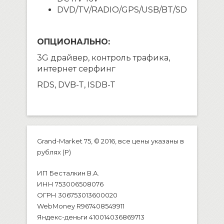
DVD
/
TV
/
RADIO
/
GPS/USB/BT/SD
ОПЦИОНАЛЬНО:
3G драйвер, контроль трафика,
интернет серфинг
RDS, DVB-T, ISDB-T
Grand-Market 75, © 2016, все цены указаны в
рублях (P)
ИП Бесталкин В.А.
ИНН 753006508076
ОГРН 306753013600020
WebMoney R967408549911
Яндекс-деньги 410014036869713