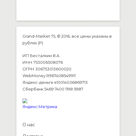
Grand-Market 75, © 2016, все цены указаны в
рублях (P)
ИП Бесталкин В.А.
ИНН 753006508076
ОГРН 306753013600020
WebMoney R967408549911
Яндекс-деньги 410014036869713
Сбербанк 5469 7400 1198 5987
О нас