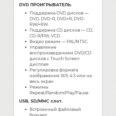
DVD ПРОИГРЫВАТЕЛЬ.
Поддержка DVD дисков —
DVD, DVD-R, DVD+R, DVD-
RW/+RW.
Поддержка CD дисков — CD,
CD-R/RW, VCD.
Видео режим — PAL/NTSC.
Управление
воспроизведением DVD/CD
дисков с Touch Screen
дисплея
Регулировка формата
изображения 16:9, 4:3 или на
весь экран
Режимы
Repeat/Random/Play/Pause
USB, SD/MMC слот.
Встроенный файловый
браузер