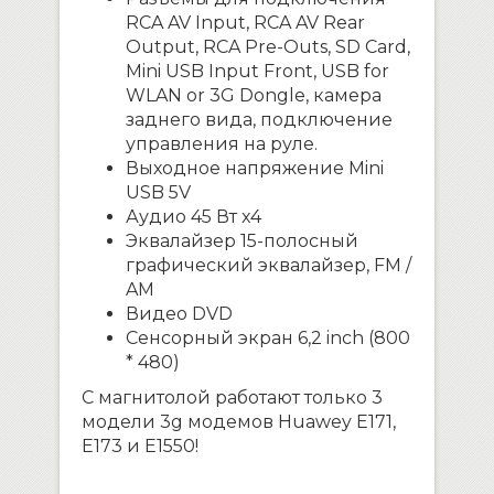
RCA AV Input, RCA AV Rear
Output, RCA Pre-Outs, SD Card,
Mini USB Input Front, USB for
WLAN or 3G Dongle, камера
заднего вида, подключение
управления на руле.
Выходное напряжение Mini
USB 5V
Аудио 45 Вт x4
Эквалайзер 15-полосный
графический эквалайзер, FM /
AM
Видео DVD
Сенсорный экран 6,2 inch (800
* 480)
С магнитолой работают только 3
модели 3g модемов Huawey E171,
E173 и E1550!