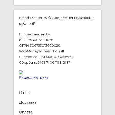
Grand-Market 75, © 2016, все цены указаны в
рублях (P)
ИП Бесталкин В.А.
ИНН 753006508076
ОГРН 306753013600020
WebMoney R967408549911
Яндекс-деньги 410014036869713
Сбербанк 5469 7400 1198 5987
О нас
Доставка
Оплата