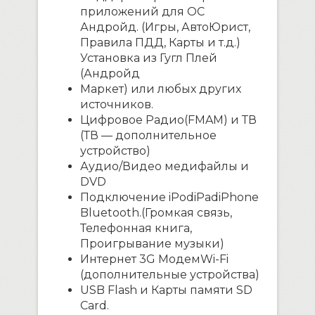
приложений для ОС
Андройд. (Игры, АвтоЮрист,
Правила ПДД, Карты и т.д.)
Установка из Гугл Плей
(Андройд
Маркет) или любых других
источников.
Цифровое Радио(FMAM) и ТВ
(ТВ — дополнительное
устройство)
Аудио/Видео медифайлы и
DVD
Подключение iPodiPadiPhone
Bluetooth.(Громкая связь,
Телефонная книга,
Проигрывание музыки)
Интернет 3G МодемWi-Fi
(дополнительные устройства)
USB Flash и Карты памяти SD
Card.