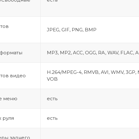
тов
JPEG, GIF, PNG, BMP
 форматы
MP3, MP2, ACC, OGG, RA, WAV, FLAC, 
H.264/MPEG-4, RMVB, AVI, WMV, 3GP,
тов видео
VOB
е меню
есть
 руля
есть
еры заднего