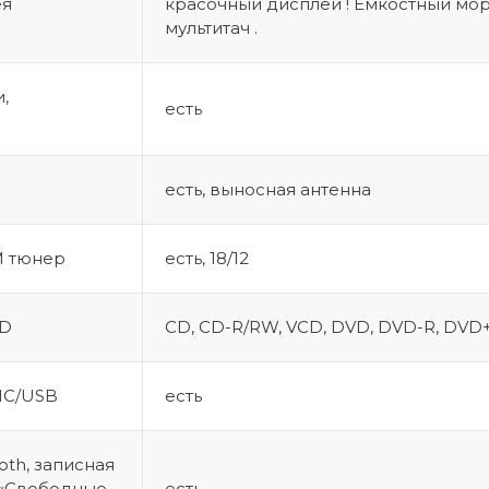
ея
красочный дисплей ! Ёмкостный мор
мультитач .
,
есть
есть, выносная антенна
M тюнер
есть, 18/12
VD
CD, CD-R/RW, VCD, DVD, DVD-R, DV
MC/USB
есть
th, записная
 «Свободные
есть