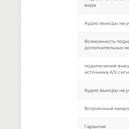
вида
Аудио выходы на у
Возможность под
дополнительных м
подключение вне
источника A/V сиг
Аудио выходы на у
Встроенный микр
Гарантия