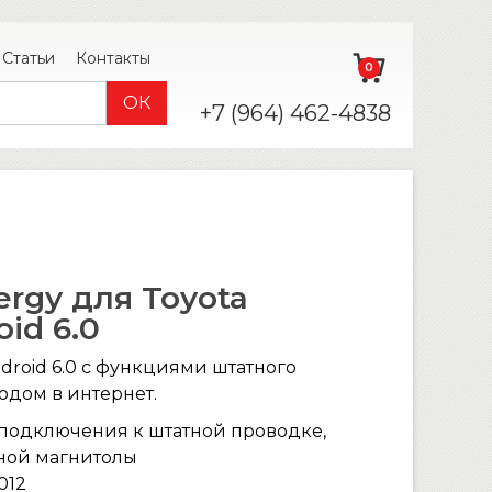
Статьи
Контакты
0
+7 (964) 462-4838
rgy для Toyota
oid 6.0
roid 6.0 с функциями штатного
одом в интернет.
 подключения к штатной проводке,
нной магнитолы
012