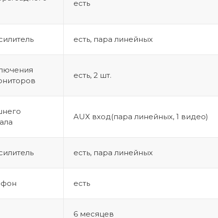
есть
силитель
есть, пара линейных
ключения
eсть, 2 шт.
ониторов
шнего
AUX вход(пара линейных, 1 видео)
нала
силитель
есть, пара линейных
офон
есть
6 месяцев