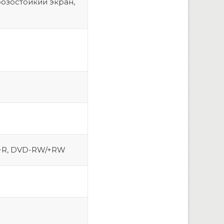
озостойкий экран,
D+R, DVD-RW/+RW