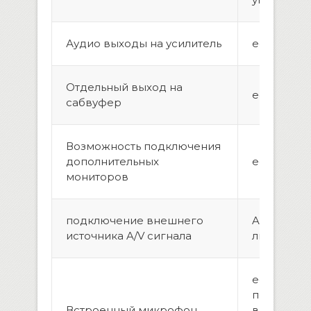
Аудио выходы на усилитель
есть,2 па
Отдельный выход на
есть
сабвуфер
Возможность подключения
дополнительных
eсть, 2 шт.
мониторов
подключение внешнего
AUX вход(
источника A/V сигнала
линейных, 
есть, воз
подключе
Встроенный микрофон
выносног