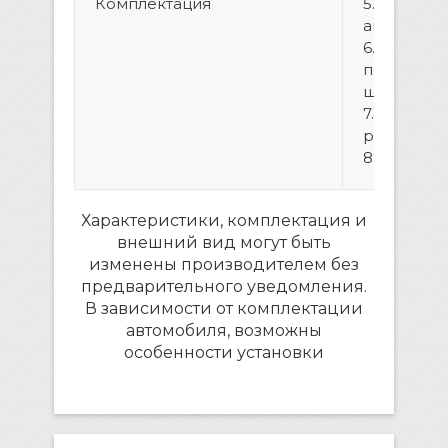
Комплектация
5. Перехо
антенну(о
6. Провод
подключе
штатной 
7. Колодка
разъемам
8. WiFi ан
Характеристики, комплектация и
внешний вид могут быть
изменены производителем без
предварительного уведомления.
В зависимости от комплектации
автомобиля, возможны
особенности установки