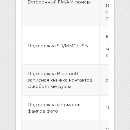
Встроенный FM/AM тюнер
звучание,
даже при 
сигнале
есть, воз
подключи
Поддержка SD/MMC/USB
модем, же
до 1 Тб.
Поддержка Bluetooth,
записная книжка контактов,
есть
«Свободные руки»
Поддержка форматов
JPEG, GIF,
файлов фото
MP3, MP2, 