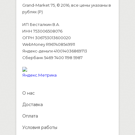
Grand-Market 75, © 2016, все цены указаны в
рублях (P)
ИП Бесталкин В.А.
ИНН 753006508076
ОГРН 306753013600020
WebMoney R967408549911
Яндекс-деньги 410014036869713
Сбербанк 5469 7400 1198 5987
О нас
Доставка
Оплата
Условия работы