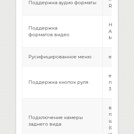
Поддержка аудио форматы
RA, WAV, F
H.264/MPE
Поддержка
AVI, WMV, 
форматов видео
MOV, MPG
Русифицированное меню
есть
есть,
Поддержка кнопок руля
програми
3-х коман
возможно
подключе
Подключение камеры
штатной 
заднего вида
(опционал
универса