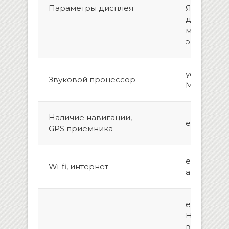
Параметры дисплея
Яркий и к
дисплей !
морозост
экран, мул
усилитель
Звуковой процессор
MOSFET
Наличие навигации,
есть
GPS приемника
есть, вын
Wi-fi, интернет
антенна
есть, рад
HD Radio 
выдает ш