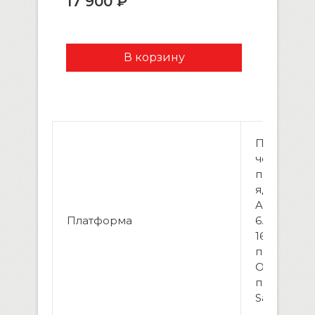
17 900 ₽
Процессо
четырехя
по 1.63 Ghz
ядро.
Android Ве
Платформа
6.0
16 гб вст
памяти
Оператив
память: 1г
Samsung