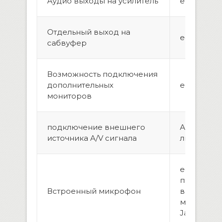
Аудио выходы на усилитель
есть,2 па
Отдельный выход на
есть
сабвуфер
Возможность подключения
дополнительных
eсть, 2 шт.
мониторов
подключение внешнего
AUX вход(
источника A/V сигнала
линейных, 
есть, воз
подключе
Встроенный микрофон
выносног
микрофон
Jack