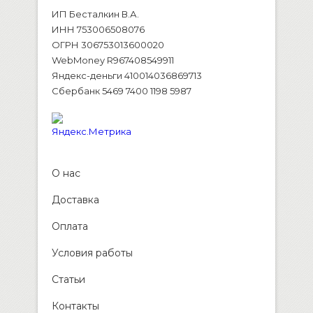
ИП Бесталкин В.А.
ИНН 753006508076
ОГРН 306753013600020
WebMoney R967408549911
Яндекс-деньги 410014036869713
Сбербанк 5469 7400 1198 5987
О нас
Доставка
Оплата
Условия работы
Статьи
Контакты