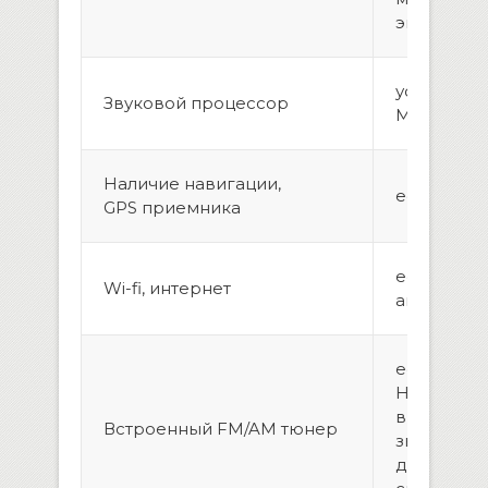
экран, мул
усилитель
Звуковой процессор
MOSFET
Наличие навигации,
есть
GPS приемника
есть, вын
Wi-fi, интернет
антенна
есть, рад
HD Radio 
выдает ш
Встроенный FM/AM тюнер
звучание,
даже при 