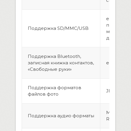
сигнале
есть, воз
подключи
Поддержка SD/MMC/USB
модем, же
до 1 Тб.
Поддержка Bluetooth,
записная книжка контактов,
есть
«Свободные руки»
Поддержка форматов
JPEG, GIF,
файлов фото
MP3, MP2, 
Поддержка аудио форматы
RA, WAV, F