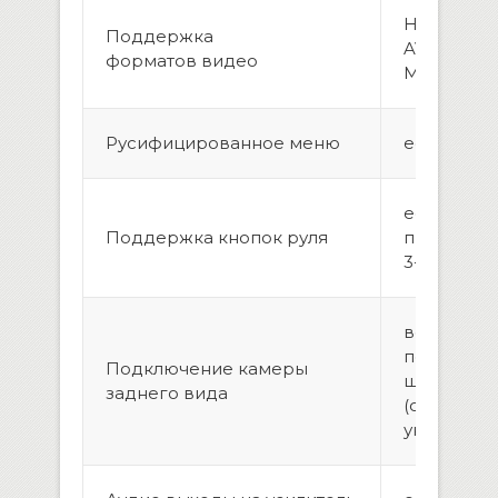
H.264/MPE
Поддержка
AVI, WMV, 
форматов видео
MOV, MPG
Русифицированное меню
есть
есть,
Поддержка кнопок руля
програми
3-х коман
возможно
подключе
Подключение камеры
штатной 
заднего вида
(опционал
универса