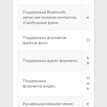
Поддержка Bluetooth,
записная книжка контактов,
есть
«Свободные руки»
Поддержка форматов
JPEG, GIF,
файлов фото
MP3, MP2, 
Поддержка аудио форматы
RA, WAV, F
H.264/MPE
Поддержка
AVI, WMV, 
форматов видео
MOV, MPG
Русифицированное меню
есть