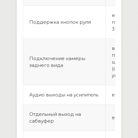
есть,
Поддержка кнопок руля
програми
3-х коман
возможно
подключе
Подключение камеры
штатной 
заднего вида
(опционал
универса
Аудио выходы на усилитель
есть,2 па
Отдельный выход на
есть
сабвуфер