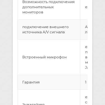
Возможность подключения
дополнительных
eсть, 2 шт.
мониторов
подключение внешнего
AUX вход(
источника A/V сигнала
линейных, 
есть, воз
подключе
Встроенный микрофон
выносног
микрофон
Jack
Гарантия
1 год
есть, высо
средних, 
Эквалайзер