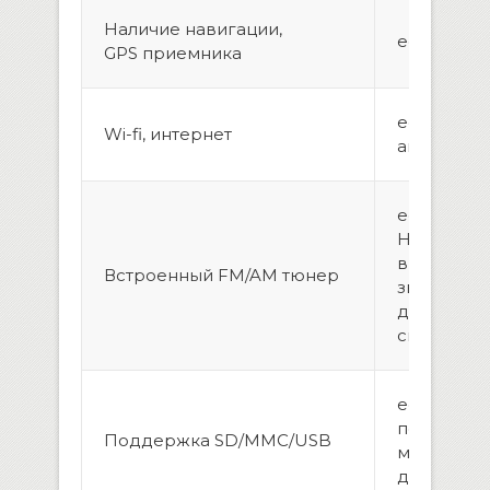
Наличие навигации,
есть
GPS приемника
есть, вын
Wi-fi, интернет
антенна
есть, рад
HD Radio 
выдает ш
Встроенный FM/AM тюнер
звучание,
даже при 
сигнале
есть, воз
подключи
Поддержка SD/MMC/USB
модем, же
до 1 Тб.