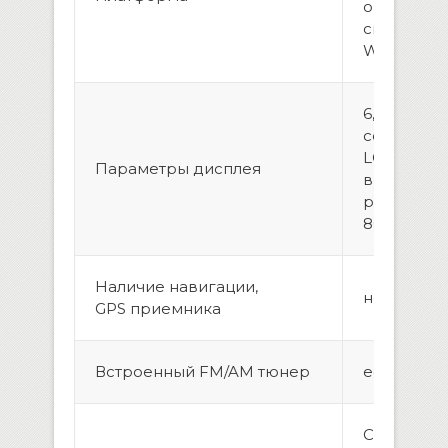
операцио
система
WindowsC
6,2 дюйм
сенсорны
LCD диспл
Параметры дисплея
высокого
разрешен
800х480 т
Наличие навигации,
нет
GPS приемника
Встроенный FM/AM тюнер
есть, 18/12
CD, CD-R/