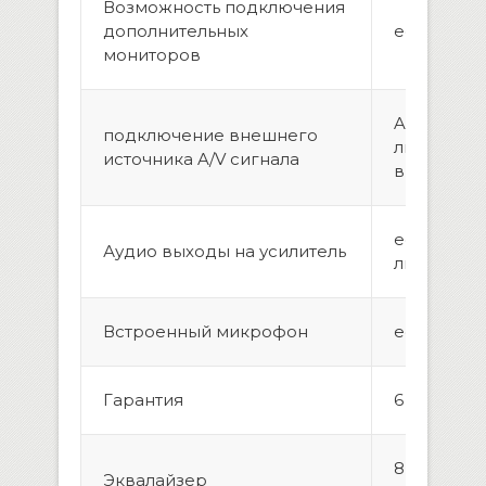
Возможность подключения
дополнительных
eсть, 2 шт.
мониторов
AUX вход(
подключение внешнего
линейных, 
источника A/V сигнала
видео)
есть, пара
Аудио выходы на усилитель
линейных
Встроенный микрофон
есть
Гарантия
6 месяцев
8 полосны
Эквалайзер