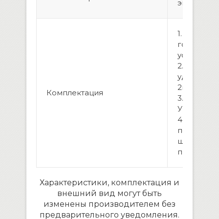
эквалайзе
1. Штатное
головное
устройств
2. USB-
удлинител
2шт
Комплектация
3. Пульт Д/
У(опциона
4. Провод
подключе
штатной
проводке
Характеристики, комплектация и
внешний вид могут быть
изменены производителем без
предварительного уведомления.