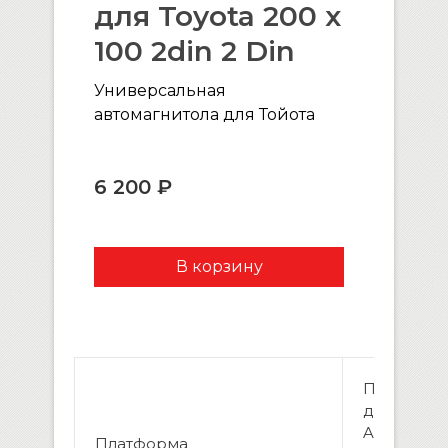
для Toyota 200 х
100 2din 2 Din
Универсальная
автомагнитола для Тойота
6 200 ₽
Процессо
двухъяде
ARM11 800
Платформа