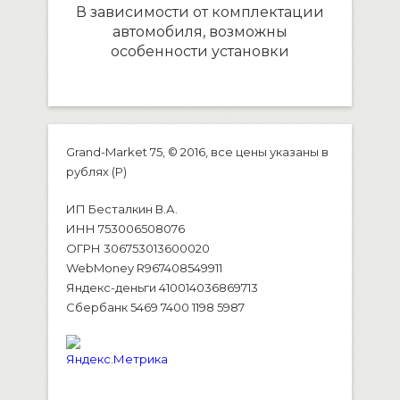
В зависимости от комплектации
автомобиля, возможны
особенности установки
Grand-Market 75, © 2016, все цены указаны в
рублях (P)
ИП Бесталкин В.А.
ИНН 753006508076
ОГРН 306753013600020
WebMoney R967408549911
Яндекс-деньги 410014036869713
Сбербанк 5469 7400 1198 5987