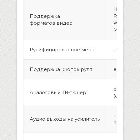
H.264/MPE
Поддержка
RMVB, AVI,
форматов видео
WMV, 3GP,
MOV, MPG
Русифицированное меню
есть
Поддержка кнопок руля
есть
есть
Аналоговый ТВ-тюнер
(опционал
есть, пара
Аудио выходы на усилитель
линейных