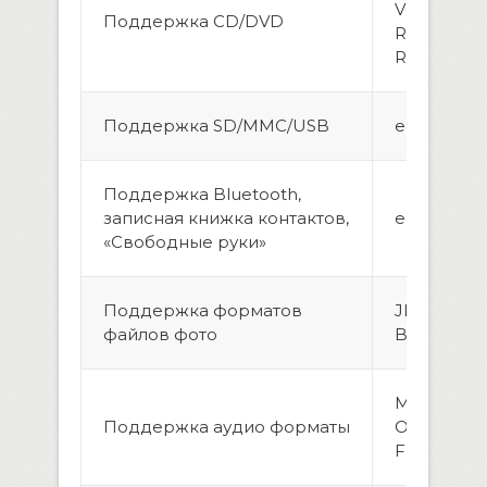
VCD, DVD,
Поддержка CD/DVD
R, DVD+R,
RW/+RW
Поддержка SD/MMC/USB
есть
Поддержка Bluetooth,
записная книжка контактов,
есть
«Свободные руки»
Поддержка форматов
JPEG, GIF,
файлов фото
BMP
MP3, MP2, 
Поддержка аудио форматы
OGG, RA, W
FLAC, APE