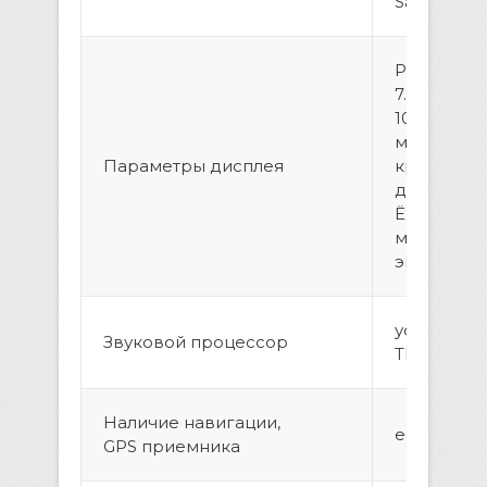
Samsung
Размер Э
7.2″ разр
1024*600. 
матрица. 
Параметры дисплея
красочны
дисплей !
Ёмкостны
морозост
экран, мул
усилитель:
Звуковой процессор
TDA7850 
Наличие навигации,
есть
GPS приемника