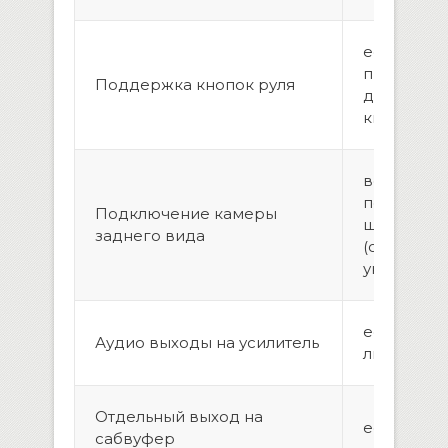
есть,
програми
Поддержка кнопок руля
до 3-х ком
кнопку
возможно
подключе
Подключение камеры
штатной 
заднего вида
(опционал
универса
есть,2 пар
Аудио выходы на усилитель
линейных
Отдельный выход на
есть
сабвуфер