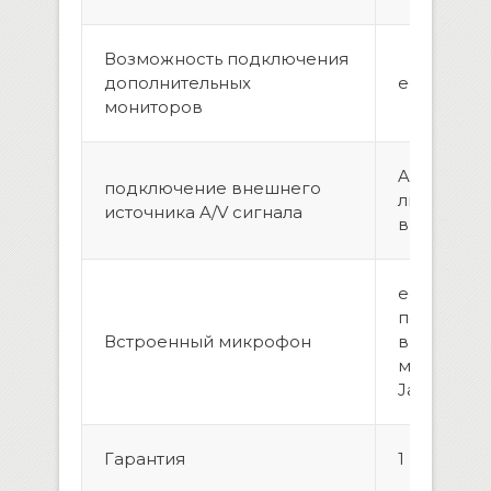
Возможность подключения
дополнительных
eсть, 2 шт.
мониторов
AUX вход(
подключение внешнего
линейных, 
источника A/V сигнала
видео)
есть, воз
подключе
Встроенный микрофон
выносног
микрофон
Jack
Гарантия
1 год