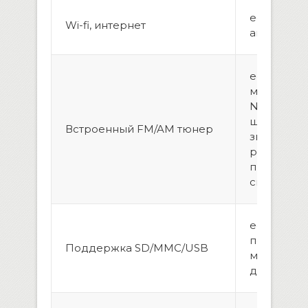
есть, вын
Wi-fi, интернет
антенна
есть, ради
модуль HD
NPX 6686 
шикарное
Встроенный FM/AM тюнер
звучание,
работает 
при слабо
сигнале
есть, воз
подключи
Поддержка SD/MMC/USB
модем, же
диск до 1 Т