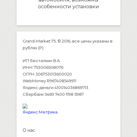
особенности установки
Grand-Market 75, © 2016, все цены указаны в
рублях (P)
ИП Бесталкин В.А.
ИНН 753006508076
ОГРН 306753013600020
WebMoney R967408549911
Яндекс-деньги 410014036869713
Сбербанк 5469 7400 1198 5987
О нас