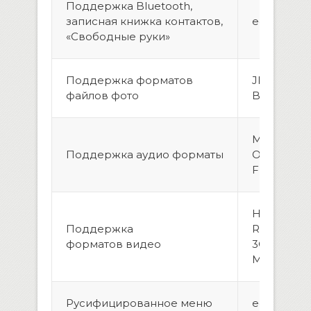
Поддержка Bluetooth,
записная книжка контактов,
есть
«Свободные руки»
Поддержка форматов
JPEG, GIF,
файлов фото
BMP
MP3, MP2, 
Поддержка аудио форматы
OGG, RA, W
FLAC, APE
H.264/MPE
Поддержка
RMVB, AVI
форматов видео
3GP, MP4,
MPG, VOB
Русифицированное меню
есть