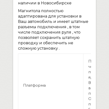
наличии в Новосибирске
Магнитола полностью
адаптирована для установки в
Ваш автомобиль и имеет штатные
разъемы подключения , в том
числе подключения руля , что
позволяет сохранить штатную
проводку и обеспечить не
сложную установку .
Процессо
четырехя
по 1.63 Ghz
ядро. Andr
Версия: 6.0
Платформа
встроенн
памяти
Оператив
память: 1г