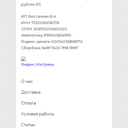
рублях (P)
ИП Бесталкин В.А.
ИНН 753006508076
ОГРН 306753013600020
WebMoney R967408549911
Яндекс-деньги 410014036869713
Сбербанк 5469 7400 1198 5987
О нас
Доставка
Оплата
Условия работы
Статьи