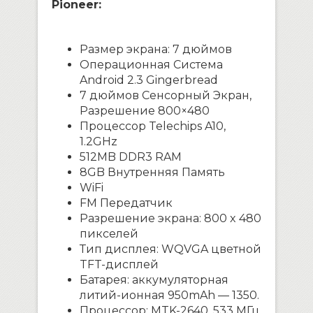
Pioneer:
Размер экрана: 7 дюймов
Операционная Система
Android 2.3 Gingerbread
7
дюймов
Сенсорный Экран,
Разрешение
800×480
Процессор
Telechips A10,
1.2GHz
512MB DDR3 RAM
8GB
Внутренняя Память
WiFi
FM
Передатчик
Разрешение экрана: 800 x 480
пикселей
Тип дисплея: WQVGA цветной
TFT-дисплей
Батарея: аккумуляторная
литий-ионная 950mAh — 1350.
Процессор: MTK-2640, 533 МГц