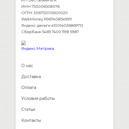
ИП Бесталкин В.А.
ИНН 753006508076
ОГРН 306753013600020
WebMoney R967408549911
Яндекс-деньги 410014036869713
Сбербанк 5469 7400 1198 5987
О нас
Доставка
Оплата
Условия работы
Статьи
Контакты