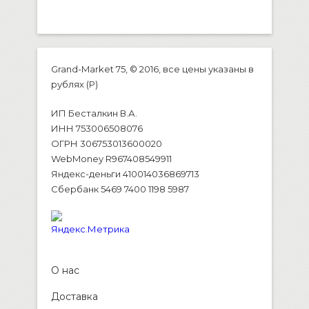
Grand-Market 75, © 2016, все цены указаны в
рублях (P)
ИП Бесталкин В.А.
ИНН 753006508076
ОГРН 306753013600020
WebMoney R967408549911
Яндекс-деньги 410014036869713
Сбербанк 5469 7400 1198 5987
О нас
Доставка