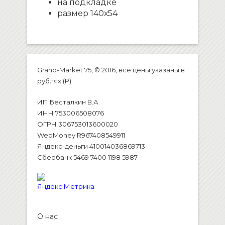
на подкладке
размер 140х54
Grand-Market 75, © 2016, все цены указаны в
рублях (P)
ИП Бесталкин В.А.
ИНН 753006508076
ОГРН 306753013600020
WebMoney R967408549911
Яндекс-деньги 410014036869713
Сбербанк 5469 7400 1198 5987
О нас