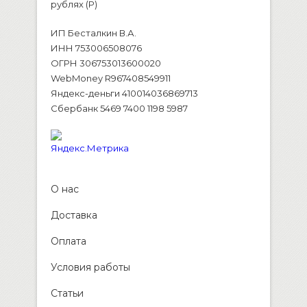
рублях (P)
ИП Бесталкин В.А.
ИНН 753006508076
ОГРН 306753013600020
WebMoney R967408549911
Яндекс-деньги 410014036869713
Сбербанк 5469 7400 1198 5987
О нас
Доставка
Оплата
Условия работы
Статьи