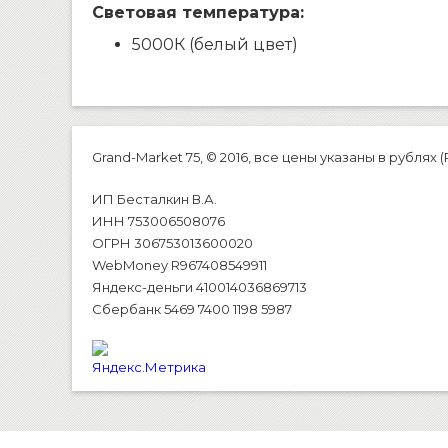
Световая температура:
5000К (белый цвет)
Grand-Market 75, © 2016, все цены указаны в рублях (
ИП Бесталкин В.А.
ИНН 753006508076
ОГРН 306753013600020
WebMoney R967408549911
Яндекс-деньги 410014036869713
Сбербанк 5469 7400 1198 5987