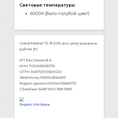
Световая температура:
6000К (бело-голубой цвет)
Grand-Market 75, © 2016, все цены указаны в
рублях (P)
ИП Бесталкин В.А.
ИНН 753006508076
ОГРН 306753013600020
WebMoney R967408549911
Яндекс-деньги 410014036869713
Сбербанк 5469 7400 1198 5987