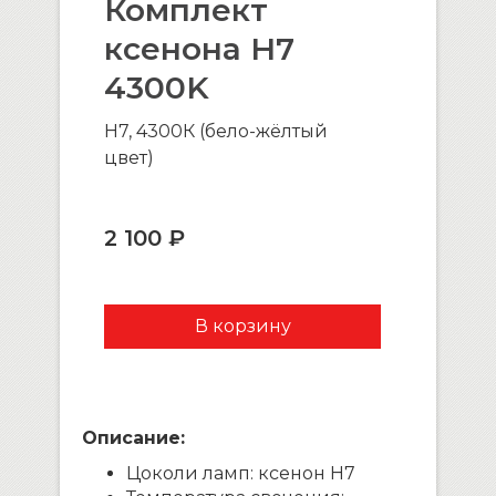
Комплект
ксенона H7
4300K
H7, 4300К (бело-жёлтый
цвет)
2 100 ₽
Описание:
Цоколи ламп: ксенон H7