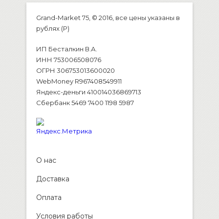
Grand-Market 75, © 2016, все цены указаны в
рублях (P)
ИП Бесталкин В.А.
ИНН 753006508076
ОГРН 306753013600020
WebMoney R967408549911
Яндекс-деньги 410014036869713
Сбербанк 5469 7400 1198 5987
О нас
Доставка
Оплата
Условия работы