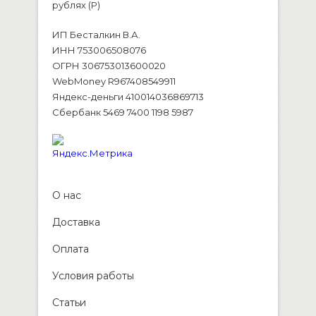
рублях (P)
ИП Бесталкин В.А.
ИНН 753006508076
ОГРН 306753013600020
WebMoney R967408549911
Яндекс-деньги 410014036869713
Сбербанк 5469 7400 1198 5987
О нас
Доставка
Оплата
Условия работы
Статьи