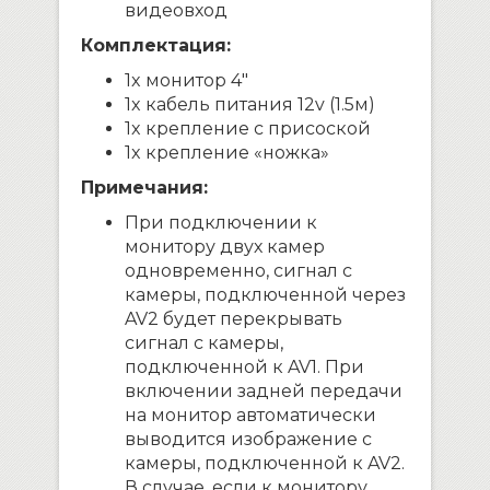
видеовход
Комплектация:
1x монитор 4″
1x кабель питания 12v (1.5м)
1x крепление с присоской
1x крепление «ножка»
Примечания:
При подключении к
монитору двух камер
одновременно, сигнал с
камеры, подключенной через
AV2 будет перекрывать
сигнал с камеры,
подключенной к AV1. При
включении задней передачи
на монитор автоматически
выводится изображение с
камеры, подключенной к AV2.
В случае, если к монитору