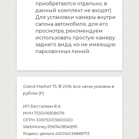
приобретаются отдельно, в
данный комплект не входят).
Для установки камеры внутри
салона автомобиля, для его
просмотра, рекомендуем
использовать простую камеру
заднего вида, но не имеющую
парковочных линий.
Grand-Market 75, © 2016, все цены указаны в
рублях (P)
ИП Бесталкин В.А.
ИНН 753006508076
ОГРН 306753013600020
WebMoney R967408549911
Яндекс-деньги 410014036869713