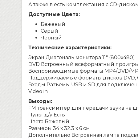
А также в есть комплектация с CD-диско
Доступные Цвета:
Бежевый
Серый
Черный
Технические характеристики:
Экран Диагональ монитора 11″ (800х480)
DVD Встроенный всеформатный проигры
Воспроизводимые форматы MP4/DVD/MP3
Поддерживаемые форматы дисков DVD, C
Входы Разъемы USB и SD для подключени
Video in
Выходы:
FM трансмиттер для передачи звука на 
Пульт д/у Есть
Цвета Бежевый
Размеры 34 х 32.3 х 6 см
Дополнительно Встроенная лампа подсв