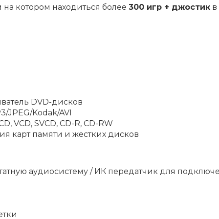
м на котором находиться более
300 игр + джостик
в
ватель DVD-дисков
/JPEG/Kodak/AVI
D, VCD, SVCD, CD-R, CD-RW
я карт памяти и жестких дисков
штатную аудиосистему / ИК передатчик для подклю
етки