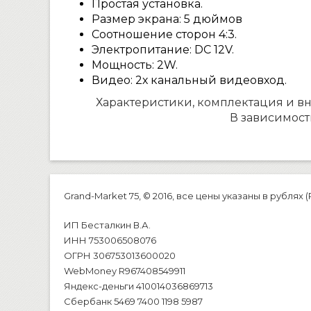
Простая установка.
Размер экрана: 5 дюймов
Соотношение сторон 4:3.
Электропитание: DC 12V.
Мощность: 2W.
Видео: 2х канальный видеовход.
Характеристики, комплектация и в
В зависимост
Grand-Market 75, © 2016, все цены указаны в рублях (
ИП Бесталкин В.А.
ИНН 753006508076
ОГРН 306753013600020
WebMoney R967408549911
Яндекс-деньги 410014036869713
Сбербанк 5469 7400 1198 5987