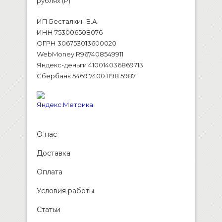
рублях (P)
ИП Бесталкин В.А.
ИНН 753006508076
ОГРН 306753013600020
WebMoney R967408549911
Яндекс-деньги 410014036869713
Сбербанк 5469 7400 1198 5987
О нас
Доставка
Оплата
Условия работы
Статьи