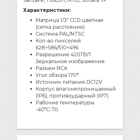
SantaFe, Tuscon, IX-55, Sonata YF
Характеристики:
Матрица 1/3″ CCD цветная
(сетка расстояния)
Система PAL/NTSC
Кол-во пикселей
628×586/510×496
Разрешение 420ТВЛ
Зеркальное изображение
Разъем RCA
Угол обзора 170°
Источник питания DC12V
Корпус влагонепроницаемый
(IP6), противоударный (IP7)
Рабочие температуры
-40°С-70