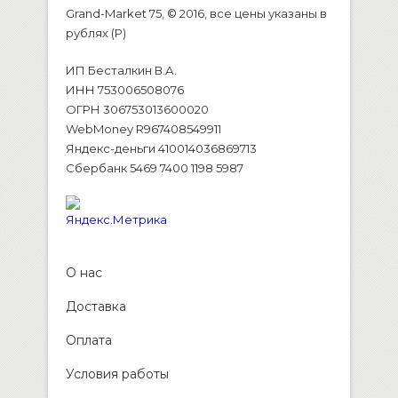
Grand-Market 75, © 2016, все цены указаны в
рублях (P)
ИП Бесталкин В.А.
ИНН 753006508076
ОГРН 306753013600020
WebMoney R967408549911
Яндекс-деньги 410014036869713
Сбербанк 5469 7400 1198 5987
О нас
Доставка
Оплата
Условия работы